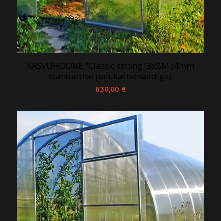
KASVUHOONE “Classic strong” 3x8M (4mm
standardse polükarbonaadiga)
630,00
€