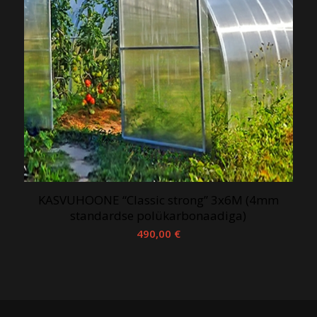
KASVUHOONE “Classic strong” 3x6M (4mm
standardse polükarbonaadiga)
490,00
€