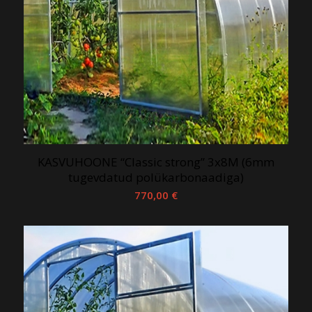
KASVUHOONE “Classic strong” 3x8M (6mm
tugevdatud polükarbonaadiga)
770,00
€