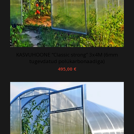
KASVUHOONE “Classic strong” 3x4M (6mm
tugevdatud polükarbonaadiga)
495,00
€