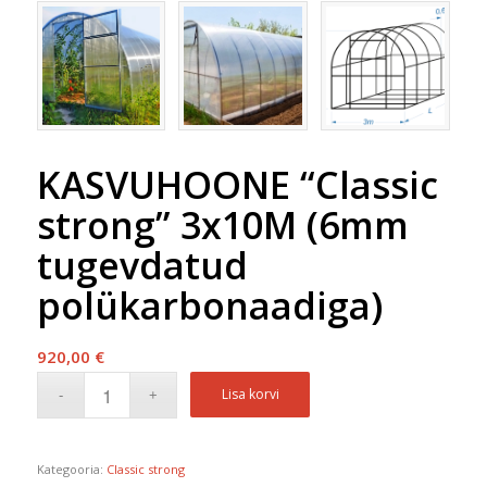
KASVUHOONE “Classic
strong” 3x10M (6mm
tugevdatud
polükarbonaadiga)
920,00
€
Lisa korvi
Kategooria:
Classic strong